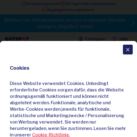
Umfassend getestet
30-Tage-Geld-zurück-Garantie
Zugänglicher Kundendienst
Melden Sie sich kostenlos an und verpassen Sie kein
einziges Angebot mehr!
Einloggen
Hilfe
Alle Angebote
Cookies
DAB+ Radio mit Bluetooth und
Wecker
Diese Website verwendet Cookies. Unbedingt
4,10 / 5
35 Bewertungen
erforderliche Cookies sorgen dafür, dass die Website
ordnungsgemäß funktioniert und können nicht
Bereits
210
mal gekauft
abgelehnt werden. Funktionale, analytische und
Werbe-Cookies werden jeweils für funktionale,
statistische und Marketingzwecke / Personalisierung
von Werbung verwendet. Sie werden nur
heruntergeladen, wenn Sie zustimmen. Lesen Sie mehr
in unserer
Cookie-Richtlinie
.