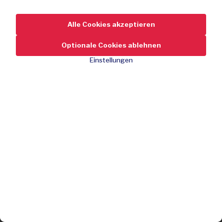
Alle Cookies akzeptieren
Optionale Cookies ablehnen
Einstellungen
59,95
-80 %
Rabatt
299,95
Retromodell mit Riemen und Antenne
Rausch-frei, hochwertgier DAB+ Ton
Bis zu 12 Std. kabelloser Musikgenuss
Jetzt kaufen
40 vorprogrammierte Sender
Eingebautes Mikrofon und Bluetooth