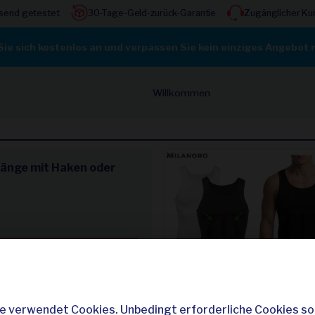
send getestet
30-Tage-Geld-zurück-Garantie
Zugänglicher Ku
ie sich kostenlos an und verpassen Sie kein einziges Angebot 
Willkommen
änge mit Haken oder
t kaufen
us
e verwendet Cookies. Unbedingt erforderliche Cookies so
tion