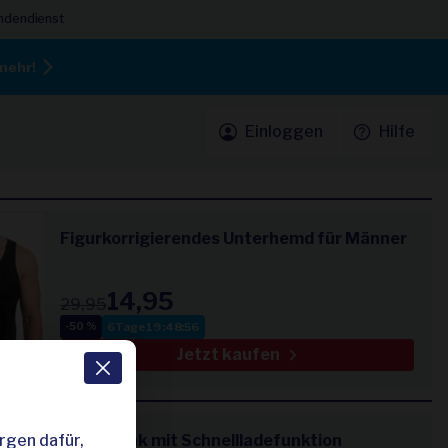
ndendienst
mehr!
Einloggen
Hilfe
Figurkorrigierendes Unterhemd für Männer
14,95
29,95
6
Tage
19
:
48
:
55
-50 %
Jetzt kaufen
rgen dafür,
Powerbank mit Schnellladefunktion