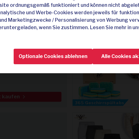
site ordnungsgemäß funktioniert und können nicht abgele
analytische und Werbe-Cookies werden jeweils für funktion
 und Marketingzwecke / Personalisierung von Werbung ver
eruntergeladen, wenn Sie zustimmen. Lesen Sie mehr in u
t kaufen
Optionale Cookies ablehnen
Alle Cookies a
tentuch
t kaufen
365 Geschirrspültabs